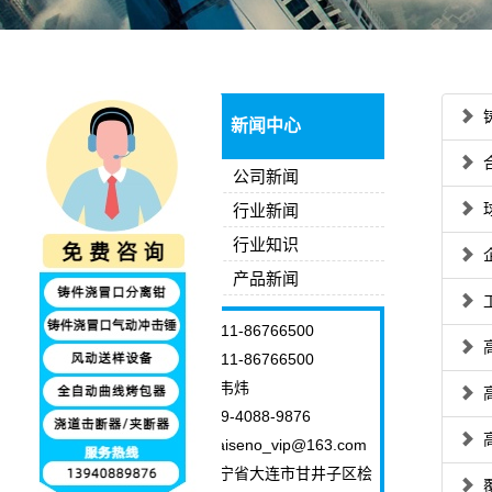
新闻中心
公司新闻
行业新闻
行业知识
产品新闻
电话：0411-86766500
传真：0411-86766500
联系人：韦炜
电话：139-4088-9876
E-mail：aiseno_vip@163.com
地址：辽宁省大连市甘井子区桧