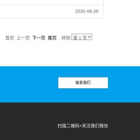
2025-06-26
数43 首页 上一页
下一页
尾页
转到:
联系我们
扫描二维码+关注我们微信