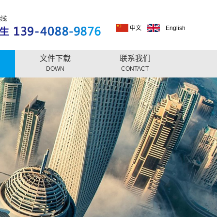
中文
English
文件下载
联系我们
DOWN
CONTACT