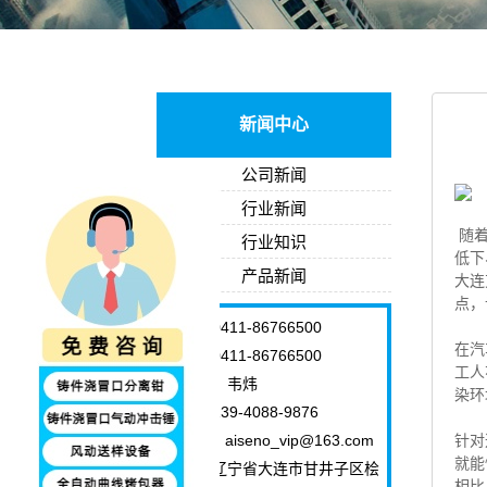
新闻中心
公司新闻
行业新闻
随着
行业知识
低下
产品新闻
大连
点，
电话：0411-86766500
在汽
传真：0411-86766500
工人
联系人：韦炜
染环
电话：139-4088-9876
E-mail：aiseno_vip@163.com
针对
就能
地址：辽宁省大连市甘井子区桧
相比