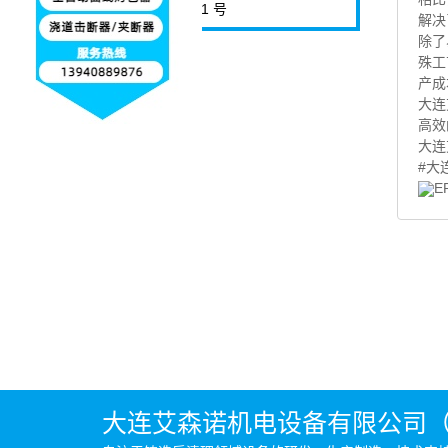
柏路 251 号
解决
除了
殊工
产成
大连
高效
大连
#大
大连艾森诺机电设备有限公司（Ai