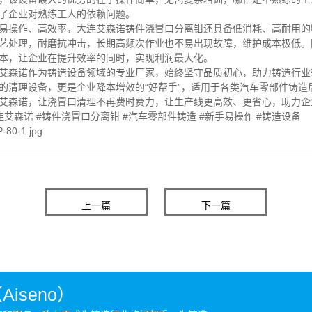
了企业对熟练工人的依赖问题。
易操作、高效率，大连艾森诺铸件浇冒口分离钳还具备低消耗、高耐用的
艺处理，耐磨抗冲击，长期高频次作业也不易出现故障，维护成本极低。
本，让企业在提升效率的同时，实现利润最大化。
艾森诺作为铸造设备领域的专业厂家，始终坚守品质初心，助力铸造行业
的清理设备，更是企业降本增效的“好帮手”，适用于各类汽车零部件铸
艾森诺，让浇冒口清理不再费时费力，让生产线更高效、更省心，助力企
连艾森诺 #铸件浇冒口分离钳 #汽车零部件铸造 #新手易操作 #铸造设备
上一篇
下一篇
seno）