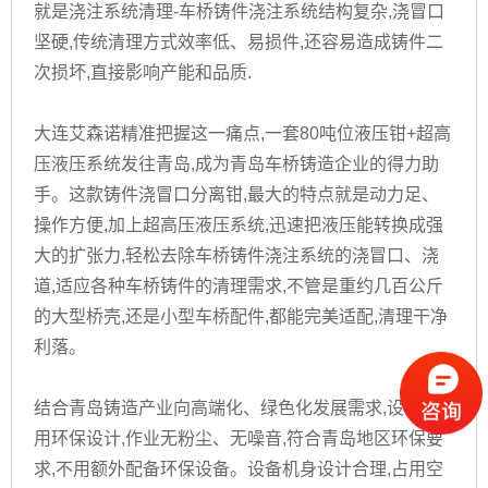
就是浇注系统清理-车桥铸件浇注系统结构复杂,浇冒口
坚硬,传统清理方式效率低、易损件,还容易造成铸件二
次损坏,直接影响产能和品质.
大连艾森诺精准把握这一痛点,一套80吨位液压钳+超高
压液压系统发往青岛,成为青岛车桥铸造企业的得力助
手。这款铸件浇冒口分离钳,最大的特点就是动力足、
操作方便,加上超高压液压系统,迅速把液压能转换成强
大的扩张力,轻松去除车桥铸件浇注系统的浇冒口、浇
道,适应各种车桥铸件的清理需求,不管是重约几百公斤
的大型桥壳,还是小型车桥配件,都能完美适配,清理干净
利落。
结合青岛铸造产业向高端化、绿色化发展需求,设备采
用环保设计,作业无粉尘、无噪音,符合青岛地区环保要
求,不用额外配备环保设备。设备机身设计合理,占用空