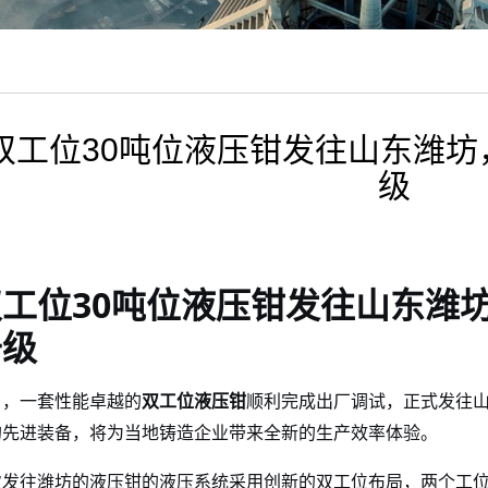
双工位30吨位液压钳发往山东潍
级
双工位
30
液压钳
发往山东潍
吨位
升级
日，一套性能卓越的
双工位
液压钳
顺利完成出厂调试，正式发往
的先进装备，将为当地铸造企业带来全新的生产效率体验。
次发往潍坊的
液压钳
采用创新的双工位布局，两个工
的液压系统