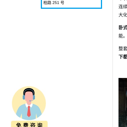
柏路 251 号
连
大
卧
能
整
下