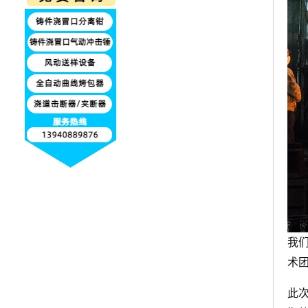
我
术
此