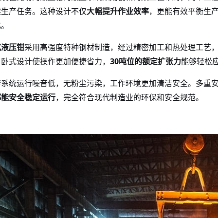
续生产任务。这种设计不仅
大幅提升作业效率
，更能有效平衡生
化。
式
液压钳
采用高强度特种钢材制造，经过精密加工和热处理工艺
。卧式设计使操作更加便捷省力，
30
的额定
力
能够轻松
吨位
扩张
套系统运行噪音低，无粉尘污染，工作环境更加清洁安全。多重
都能安全稳定运行
，完全符合现代制造业的环保和安全规范。