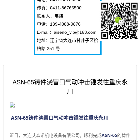
传真：0411-86766500
联系人：韦炜
电话：139-4088-9876
E-mail：aiseno_vip@163.com
地址：辽宁省大连市甘井子区桧
柏路 251 号
ASN-65铸件浇冒口气动冲击锤发往重庆永
川
ASN-65
铸件浇冒口气动冲击锤
发往重庆永川
近日，
大连艾森诺机电设备有限公司
顺利完成
ASN-65
的铸件
，