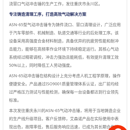
浇冒口气动冲击锤
，
重庆市永川区。
的生产工作
发往
专注铸造清理工序，打造高效气动解决方案
ASN-65型
气动冲击锤
专为铸件浇口、冒口清理设计，广泛应用
于汽车零部件、机械制造、轨道交通等行业的后处理工序。该
设备采用高强度合金材料制造，具备优异的抗疲劳性能和耐冲
击能力，能够在高频率作业环境下持续稳定运行。其核心气动
系统经过精密调校，冲击力强劲且能耗低，有效提升清理工效
5
0%以上，同时降低工人劳动强度。
ASN-65
动冲击锤
在结构设计上充分考虑人机工程学原理，操作
便捷安全。产品通过
ISO9001质量管理体系认证，出厂前均经
过严格压力测试与性能检测，确保每一台设备都达到行业领先
标准。
本次发往重庆永川的
ASN-65
气动冲击锤
，将用于当地铸造企业
的生产线升级项目。客户反馈称，
艾森诺
产品在实际使用中表
现出色，故障率低，售后服务响应迅速，已成为其长期合作的