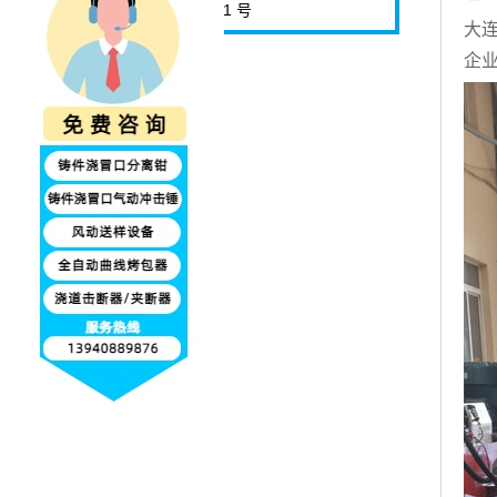
柏路 251 号
大
企