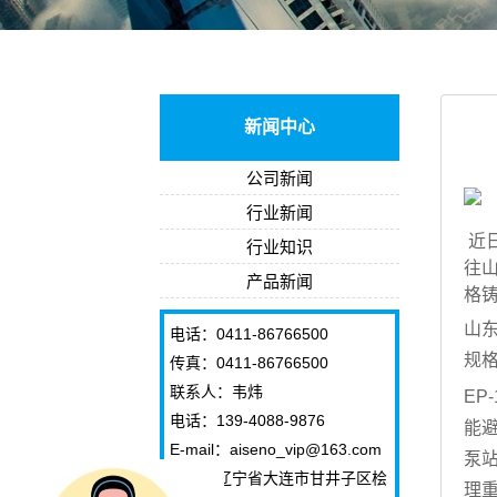
新闻中心
公司新闻
行业新闻
近
行业知识
往
产品新闻
格
山
电话：0411-86766500
规
传真：0411-86766500
联系人：韦炜
E
电话：139-4088-9876
能避
E-mail：aiseno_vip@163.com
泵
地址：辽宁省大连市甘井子区桧
理